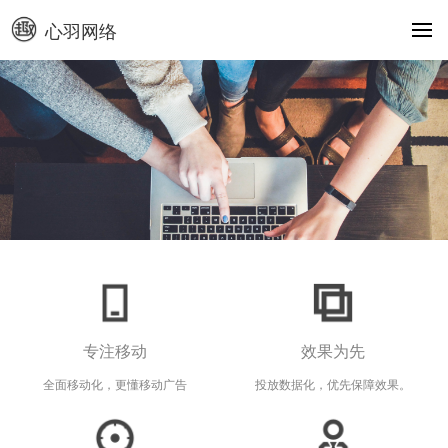
心羽网络
专注移动
效果为先
全面移动化，更懂移动广告
投放数据化，优先保障效果。
炭炭背单词，一款基
「手表浏览器」是针
「海拔指南针」——
于“艾宾浩斯记忆曲
对watchOS8开发的
纯净无广告的指南针