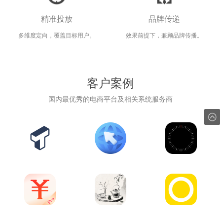
线”，极致简洁高效的
腕上生活效率工具。
工具 App 支持显示当
背单词软件。 - 上线
无需手机端配合实现
前位置的海拔、气
精准投放
品牌传递
一年，全平台累计下
高效上网，相比于以
压、经纬度等环境信
载破三百万 - 荣登
往利用短信方式进行
息，此外还： 1. 支持
多赚会花每一天，记
掌握黄帝内经，享受
影像，是最有力的语
多维度定向，覆盖目标用户。
效果前提下，兼顾品牌传播。
App Store 教育付费
浏览，上网体验更便
切换 GPS 信息或手
账就要随手记！海量
健康生活！基于古老
言。 每日精选APP，
榜 No.1，多次获得华
捷。 - 支持切换搜索
机高度计作为海拔数
账本模板，个人、家
智慧与现代科技结合
每天为您奉上多张精
为、OPPO 等应用市
引擎搜索 - 音视频流
据信源（需要 iPhone
庭、生意账随心选。
的全新健康生活助
选照片，天文地理人
场官方专题推荐，广
播放 - 预设6个常用功
12 或更新机型且安装
记账快捷又专业，轻
手。 我们的养生钟将
文科普包罗万象。让
受好评
能站点 - 支持自定义
iOS 15 或更新系
客户案例
松管理多人记账。多
为您提供了全方位的
您于精美的视觉享受
首页标签
统）。 2. 支持实景相
维度账单解读，全面
指导和建议。根据每
中，轻松汲取一日所
机，拍摄时添加环境
了解你的财务状况。
个时辰的能量流动和
需的文化养分，是优
国内最优秀的电商平台及相关系统服务商
信息和日期水印到照
账单数据实时存，云
器官活动规律，我们
秀摄影作品的展示平
片（暂时仅 iPhone
端数据不丢失。Pro
准确划分一天的时
台。 每日多张精彩主
支持）。 3. 支持水平
版尊享30人共同记
间，并向您发送及时
题、精妙构图、精华
仪、速度计及当前位
账、导出表格账单等
提醒，让您轻松掌握
文字诠释照片背后的
置日出日落时间计
多种权益。
合适的行动。无论您
故事与感悟，让人领
算，点击指南针面板
是早晨的清醒还是夜
略大千世界的美妙。
展示或隐藏。 4. 支持
晚的休息，我们都会
也是摄影爱好者学习
深色及浅色模式、全
为您定制个性化的生
摄影技巧的绝佳软
局字体替换等 UI 自定
活和饮食安排，助力
件。
义功能。
您养成健康的生活方
式。